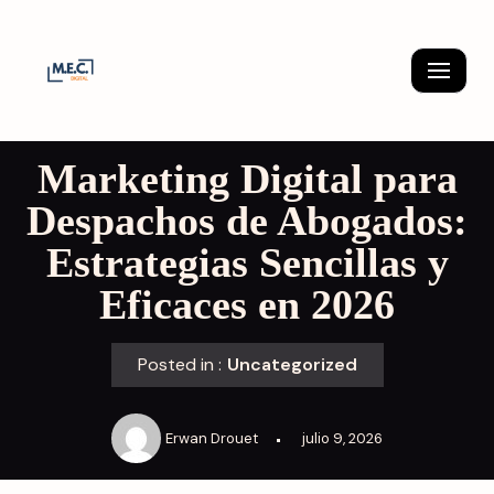
Skip
to
content
Marketing Digital para
Despachos de Abogados:
Estrategias Sencillas y
Eficaces en 2026
Posted in :
Uncategorized
Erwan Drouet
julio 9, 2026