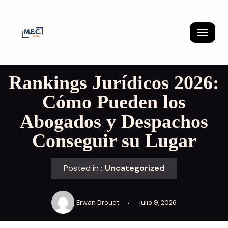
Skip
to
content
Rankings Jurídicos 2026:
Cómo Pueden los
Abogados y Despachos
Conseguir su Lugar
Posted in :
Uncategorized
Erwan Drouet
julio 9, 2026