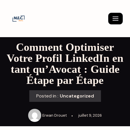
Skip
to
content
Comment Optimiser
Votre Profil LinkedIn en
tant qu’Avocat : Guide
Étape par Étape
Posted in :
Uncategorized
Erwan Drouet
juillet 9, 2026