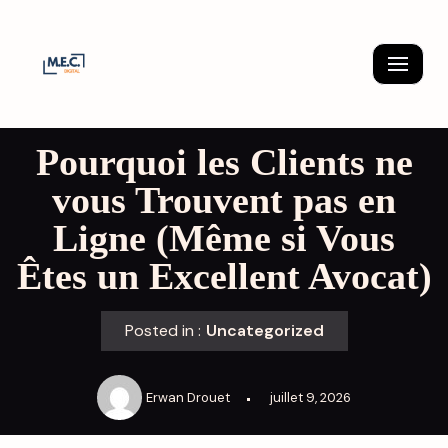
Skip
to
content
Pourquoi les Clients ne
vous Trouvent pas en
Ligne (Même si Vous
Êtes un Excellent Avocat)
Posted in :
Uncategorized
Erwan Drouet
juillet 9, 2026